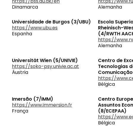
https://bss.au.dk/en
https://www.fu
Dinamarca
Alemanha
Universidade de Burgos (3/UBU)
Escola Superi
https://www.ubu.es
Rheinisch-Wes
Espanha
(4/RWTH AAC
https://www.r
Alemanha
Universität Wien (5/UNIVIE)
Centro de Exc
https://soko-psy.univie.ac.at
Tecnologias d
Áustria
Comunicação 
https://www.ce
Bélgica
Imersão (7/IMM)
Centro Europe
https://www.immersion.fr
Assuntos Econ
França
(8/ECEPAA)
https://www.e
Bélgica