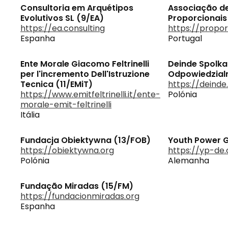
Consultoria em Arquétipos
Associação d
Evolutivos SL (9/EA)
Proporcionais
https://ea.consulting
https://propo
Espanha
Portugal
Ente Morale Giacomo Feltrinelli
Deinde Spolka
per l'incremento Dell'Istruzione
Odpowiedzialn
Tecnica (11/EMiT)
https://deinde
https://www.emitfeltrinelli.it/ente-
Polónia
morale-emit-feltrinelli
Itália
Fundacja Obiektywna (13/FOB)
Youth Power 
https://obiektywna.org
https://yp-de.
Polónia
Alemanha
Fundação Miradas (15/FM)
https://fundacionmiradas.org
Espanha