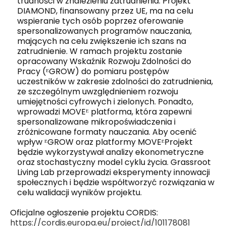
trudności w znalezieniu zatrudnienia. Projekt
DIAMOND, finansowany przez UE, ma na celu
wspieranie tych osób poprzez oferowanie
spersonalizowanych programów nauczania,
mających na celu zwiększenie ich szans na
zatrudnienie. W ramach projektu zostanie
opracowany Wskaźnik Rozwoju Zdolności do
Pracy (
ᴱ
GROW) do pomiaru postępów
uczestników w zakresie zdolności do zatrudnienia,
ze szczególnym uwzględnieniem rozwoju
umiejętności cyfrowych i zielonych. Ponadto,
wprowadzi MOVE
ᴱ
platforma, która zapewni
spersonalizowane mikropoświadczenia i
zróżnicowane formaty nauczania. Aby ocenić
wpływ
ᴱ
GROW oraz platformy MOVE
ᴱ
Projekt
będzie wykorzystywał analizy ekonometryczne
oraz stochastyczny model cyklu życia. Grassroot
Living Lab przeprowadzi eksperymenty innowacji
społecznych i będzie współtworzyć rozwiązania w
celu walidacji wyników projektu.
Oficjalne ogłoszenie projektu CORDIS:
https://cordis.europa.eu/project/id/101178081